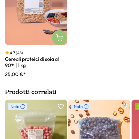
4.7
(48)
Cereali proteici di soia al
90% | 1 kg
25,00 €*
Prodotti correlati
Slider prodotto
Nota
Nota