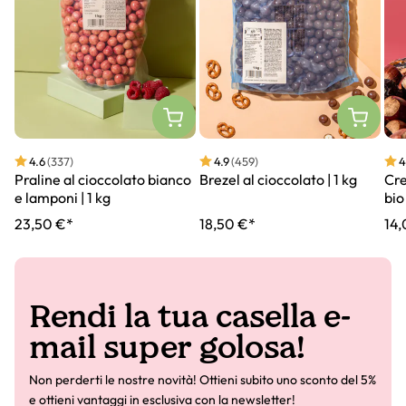
4.6
(337)
4.9
(459)
4
Praline al cioccolato bianco
Brezel al cioccolato | 1 kg
Cre
e lamponi | 1 kg
bio
23,50 €*
18,50 €*
14,
Rendi la tua casella e-
mail super golosa!
Non perderti le nostre novità! Ottieni subito uno sconto del 5%
e ottieni vantaggi in esclusiva con la newsletter!