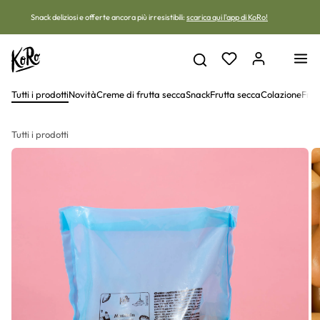
Vai al contenuto
Snack deliziosi e offerte ancora più irresistibili:
scarica qui l'app di KoRo!
Tutti i prodotti
Novità
Creme di frutta secca
Snack
Frutta secca
Colazione
Frut
Tutti i prodotti