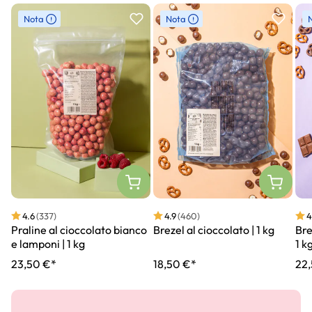
Slider prodotto
Nota
Nota
4.6
(337)
4.9
(460)
4
Praline al cioccolato bianco
Brezel al cioccolato | 1 kg
Bre
e lamponi | 1 kg
1 k
23,50 €*
18,50 €*
22