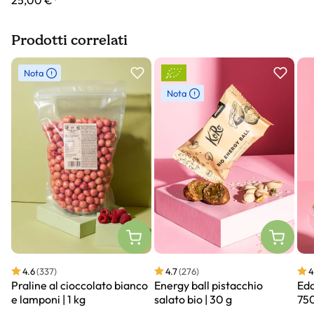
25,00 €*
Prodotti correlati
Slider prodotto
Nota
Nota
4.6
(337)
4.7
(276)
4
Praline al cioccolato bianco
Energy ball pistacchio
Eda
e lamponi | 1 kg
salato bio | 30 g
750