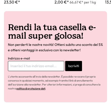
23,50 €*
2,00 €*
13,
66,67 €* per 1 kg
Rendi la tua casella e-
mail super golosa!
Non perderti le nostre novità! Ottieni subito uno sconto del 5%
e ottieni vantaggi in esclusiva con la newsletter!
Indirizzo e-mail
Iscriviti
L'utente acconsente all'invio della newsletter. È possibile revocare il proprio
consenso in qualsiasi momento, ad esempio tramite il link di annullamento
dell'iscrizione alla newsletter. Per ulteriori informazioni, si prega di consultare la
nostra
politica di protezione dati
.