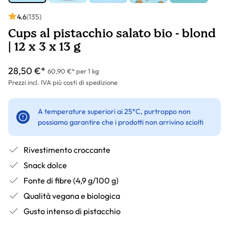
4.6
(135)
Cups al pistacchio salato bio - blond
| 12 x 3 x 13 g
28,50 €*
60,90 €* per 1 kg
Prezzi incl. IVA più costi di spedizione
A temperature superiori ai 25°C, purtroppo non
possiamo garantire che i prodotti non arrivino sciolti
Rivestimento croccante
Snack dolce
Fonte di fibre (4,9 g/100 g)
Qualità vegana e biologica
Gusto intenso di pistacchio