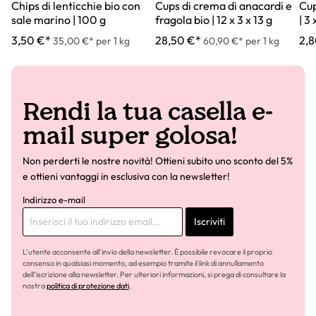
Chips di lenticchie bio con
Cups di crema di anacardi e
Cup
sale marino | 100 g
fragola bio | 12 x 3 x 13 g
| 3 
3,50 €*
28,50 €*
2,8
35,00 €* per 1 kg
60,90 €* per 1 kg
Rendi la tua casella e-
mail super golosa!
Non perderti le nostre novità! Ottieni subito uno sconto del 5%
e ottieni vantaggi in esclusiva con la newsletter!
Indirizzo e-mail
Iscriviti
L'utente acconsente all'invio della newsletter. È possibile revocare il proprio
consenso in qualsiasi momento, ad esempio tramite il link di annullamento
dell'iscrizione alla newsletter. Per ulteriori informazioni, si prega di consultare la
nostra
politica di protezione dati
.