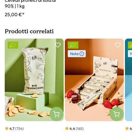
Cereali proteici di soia al
90% | 1 kg
25,00 €*
Prodotti correlati
Slider prodotto
Nota
4.7
(754)
4.4
(165)
4