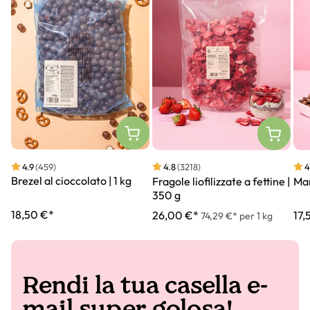
4.9
(459)
4
4.8
(3218)
Brezel al cioccolato | 1 kg
Man
Fragole liofilizzate a fettine |
350 g
18,50 €*
17,
26,00 €*
74,29 €* per 1 kg
Rendi la tua casella e-
mail super golosa!