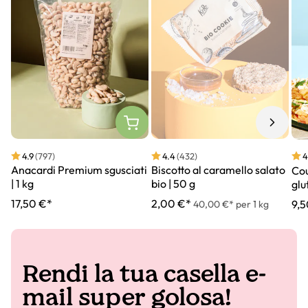
4.9
(797)
4.4
(432)
4
Anacardi Premium sgusciati
Biscotto al caramello salato
Cou
| 1 kg
bio | 50 g
glu
17,50 €*
2,00 €*
9,5
40,00 €* per 1 kg
Rendi la tua casella e-
mail super golosa!