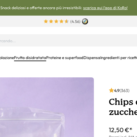
Snack deliziosi e offerte ancora più irresistibili:
scarica qui l'app di KoRo!
(4.56)
olazione
Frutta disidratata
Proteine e superfood
Dispensa
Ingredienti per ricett
4.9
(363)
Chips 
zucche
12,50 €*
Prezzi incl. IVA 