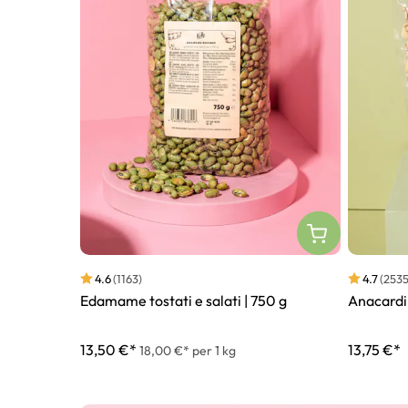
4.6
(1163)
4.7
(2535
Edamame tostati e salati | 750 g
Anacardi a
13,50 €*
13,75 €*
18,00 €* per 1 kg