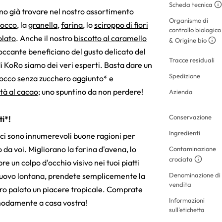
Scheda tecnica
o già trovare nel nostro assortimento
Organismo di
cocco
, la
granella
,
farina
, lo
sciroppo di fiori
controllo biologico
olato
. Anche il nostro
biscotto al caramello
& Origine bio
roccante beneficiano del gusto delicato del
Tracce residuali
 di KoRo siamo dei veri esperti. Basta dare un
Spedizione
cocco senza zucchero aggiunto* e
tà al cacao
; uno spuntino da non perdere!
Azienda
Conservazione
ti*!
Ingredienti
ci sono innumerevoli buone ragioni per
o da voi. Migliorano la farina d'avena, lo
Contaminazione
crociata
e un colpo d'occhio visivo nei tuoi piatti
 nuovo lontana, prendete semplicemente la
Denominazione di
vendita
stro palato un piacere tropicale. Comprate
Informazioni
omodamente a casa vostra!
sull'etichetta