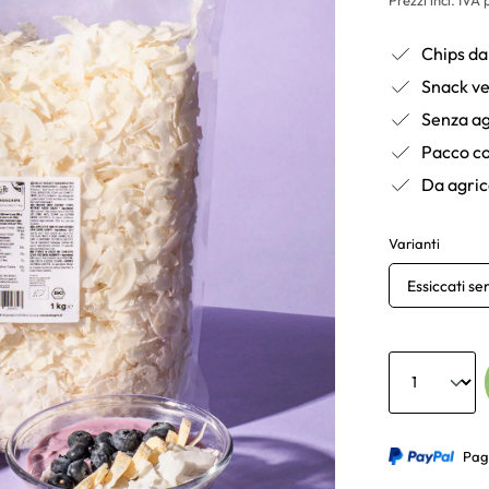
Chips da
Snack ve
Senza ag
Pacco co
Da agric
Varianti
Essiccati se
Anzahl
Pag