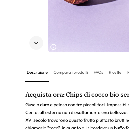
Descrizione
Compara i prodotti
FAQs
Ricette
Acquista ora: Chips di cocco bio sen
Guscio duro e peloso con tre piccoli fori. Impossibi
Certo, all'esterno non è esattamente una bellezza. 
XVI secolo trovarono questo frutto piuttosto bruttino
chiamarlo "coco", in quanto gli ricordava un buffo fo