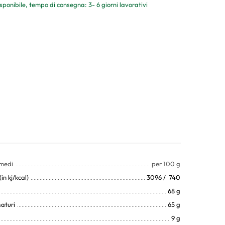
sponibile, tempo di consegna: 3- 6 giorni lavorativi
 medi
per 100 g
in kj/kcal)
3096 / 740
68 g
saturi
65 g
9 g