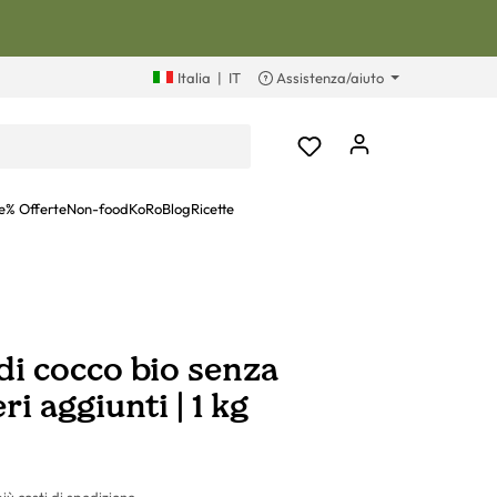
Italia
|
IT
Assistenza/aiuto
e
% Offerte
Non-food
KoRoBlog
Ricette
di cocco bio senza
ri aggiunti | 1 kg
più costi di spedizione