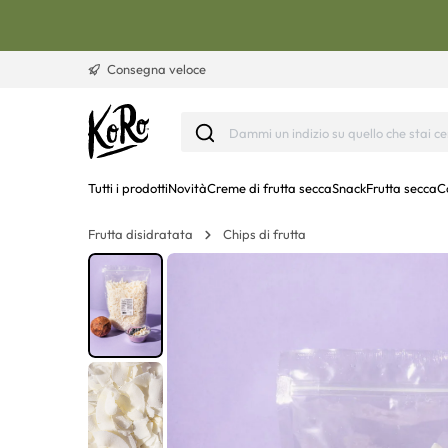
Vai al contenuto
Consegna veloce
Tutti i prodotti
Novità
Creme di frutta secca
Snack
Frutta secca
C
Frutta disidratata
Chips di frutta