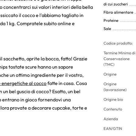
di cui zuccheri
 concentrarci sui valori interiori della bella
Fibra alimentare
siccato il cocco e l'abbiamo tagliato in
Proteine
da 1 kg. Compratele subito online e
Sale
Codice prodotto:
Termine Minimo di
il sacchetto, aprite la bocca, fatto! Grazie
Conservazione
(TMC)
chips tostate scure hanno un sapore
Origine
he un ottimo ingrediente per il vostro,
e energetiche al cocco
fatte in casa. Cosa
Origine
(lavorazione)
n un bel guscio di cocco? Esatto, un bel
ao entrano in gioco fornendovi una
Origine bio
llora provate a decorare cupcake, torte e
Contenuto
Azienda
EAN/GTIN