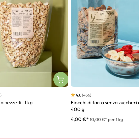
)
4.8
(456)
 pezzetti | 1 kg
Fiocchi di farro senza zuccheri 
400 g
4,00 €*
10,00 €* per 1 kg