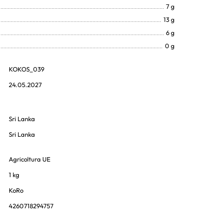
7 g
13 g
6 g
0 g
KOKOS_039
24.05.2027
Sri Lanka
Sri Lanka
Agricoltura UE
1 kg
KoRo
4260718294757