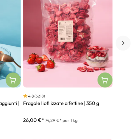
4.9
(694)
4.8
(3218)
aggiunti |
Bacche di Go
Fragole liofilizzate a fettine | 350 g
22,50 €*
26,00 €*
74,29 €* per 1 kg