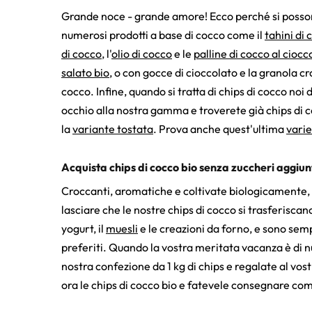
Grande noce - grande amore! Ecco perché si posson
numerosi prodotti a base di cocco come il
tahini di 
di cocco
, l'
olio di cocco
e le
palline di cocco al ciocc
salato bio
, o con gocce di cioccolato e la granola c
cocco. Infine, quando si tratta di chips di cocco noi
occhio alla nostra gamma e troverete già chips di 
la
variante tostata
. Prova anche quest'ultima
varie
Acquista chips di cocco bio senza zuccheri aggiun
Croccanti, aromatiche e coltivate biologicamente, 
lasciare che le nostre chips di cocco si trasferiscan
yogurt, il
muesli
e le creazioni da forno, e sono sempr
preferiti. Quando la vostra meritata vacanza è di
nostra confezione da 1 kg di chips e regalate al vo
ora le chips di cocco bio e fatevele consegnare c