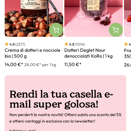
4.8
(2217)
4.8
(1014)
4
Crema di datteri e nocciole
Datteri Deglet Nour
Fra
bio | 500 g
denocciolati KoRo | 1 kg
35
14,00 €*
11,50 €*
26
28,00 €* per 1 kg
Rendi la tua casella e-
mail super golosa!
Non perderti le nostre novità! Ottieni subito uno sconto del 5%
e ottieni vantaggi in esclusiva con la newsletter!
Indirizzo e-mail