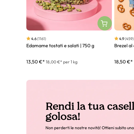
4.6
(1161)
4.9
(459)
Edamame tostati e salati | 750 g
Brezel al 
13,50 €*
18,50 €*
18,00 €* per 1 kg
Rendi la tua casel
golosa!
Non perderti le nostre novità! Ottieni subito uno