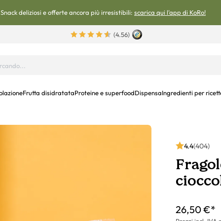
Snack deliziosi e offerte ancora più irresistibili:
scarica qui l'app di KoRo!
(4.56)
olazione
Frutta disidratata
Proteine e superfood
Dispensa
Ingredienti per ricett
4.4
(404)
Fragole
ciocco
26,50 €*
Prezzi incl. IVA 