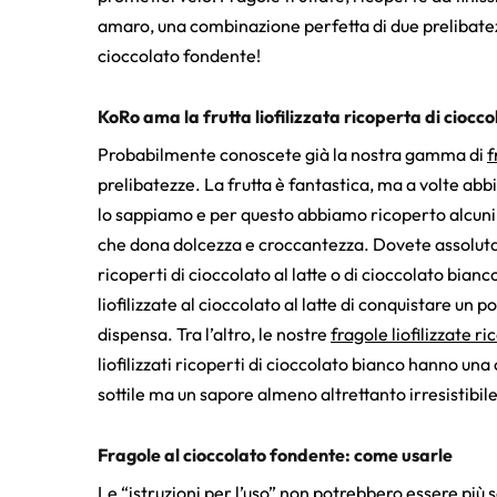
amaro, una combinazione perfetta di due prelibatezz
cioccolato fondente!
KoRo ama la frutta liofilizzata ricoperta di ciocco
Probabilmente conoscete già la nostra gamma di
f
prelibatezze. La frutta è fantastica, ma a volte abb
lo sappiamo e per questo abbiamo ricoperto alcuni tipi
che dona dolcezza e croccantezza. Dovete assolutam
ricoperti di cioccolato al latte o di cioccolato bianc
liofilizzate al cioccolato al latte di conquistare un p
dispensa. Tra l’altro, le nostre
fragole liofilizzate r
liofilizzati ricoperti di cioccolato bianco hanno un
sottile ma un sapore almeno altrettanto irresistibile
Fragole al cioccolato fondente: come usarle
Le “istruzioni per l’uso” non potrebbero essere più s