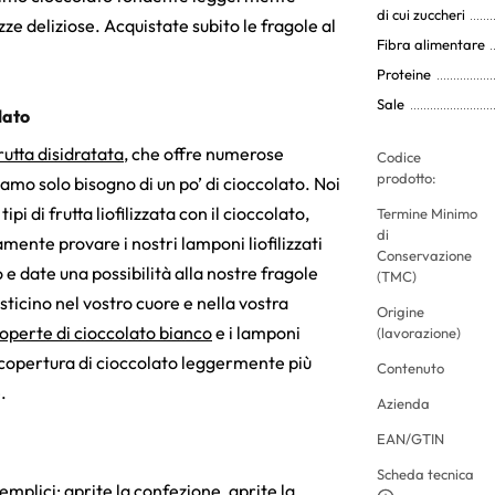
di cui zuccheri
e deliziose. Acquistate subito le fragole al
Fibra alimentare
Proteine
Sale
lato
rutta disidratata
, che offre numerose
Codice
prodotto:
iamo solo bisogno di un po’ di cioccolato. Noi
 di frutta liofilizzata con il cioccolato,
Termine Minimo
di
ente provare i nostri lamponi liofilizzati
Conservazione
o e date una possibilità alla nostre fragole
(TMC)
osticino nel vostro cuore e nella vostra
Origine
icoperte di cioccolato bianco
e i lamponi
(lavorazione)
a copertura di cioccolato leggermente più
Contenuto
.
Azienda
EAN/GTIN
Scheda tecnica
emplici: aprite la confezione, aprite la