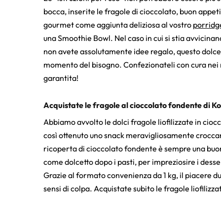
bocca, inserite le fragole di cioccolato, buon appe
gourmet come aggiunta deliziosa al vostro
porridg
una Smoothie Bowl. Nel caso in cui si stia avvicina
non avete assolutamente idee regalo, questo dolce f
momento del bisogno. Confezionateli con cura nei 
garantita!
Acquistate le fragole al cioccolato fondente di K
Abbiamo avvolto le dolci fragole liofilizzate in ci
così ottenuto uno snack meravigliosamente croccant
ricoperta di cioccolato fondente è sempre una buon
come dolcetto dopo i pasti, per impreziosire i desse
Grazie al formato convenienza da 1 kg, il piacere d
sensi di colpa. Acquistate subito le fragole liofilizz