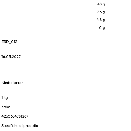
48 g
7.6 g
4.8 g
0 g
ERD_012
16.05.2027
Niederlande
1 kg
KoRo
4260654781267
Specifiche di prodotto