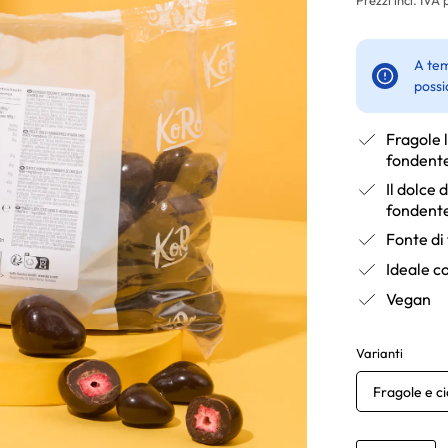
A tem
possi
Fragole l
fondent
Il dolce 
fondent
Fonte di 
Ideale c
Vegan
Varianti
Fragole e c
Anzahl