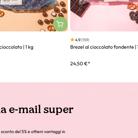
4.9
(159)
cioccolato | 1 kg
Brezel al cioccolato fondente | 
24,50 €*
la e-mail super
 sconto del 5% e ottieni vantaggi in