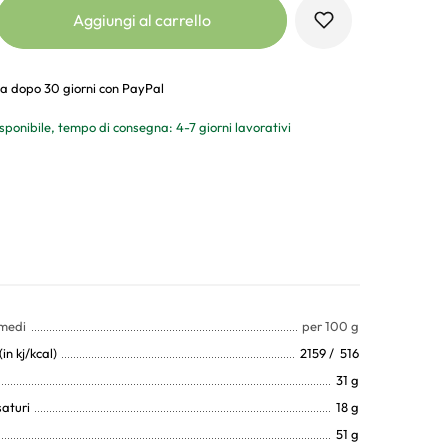
Aggiungi al carrello
a dopo 30 giorni con PayPal
sponibile, tempo di consegna: 4-7 giorni lavorativi
 medi
per 100 g
in kj/kcal)
2159 / 516
31 g
saturi
18 g
51 g