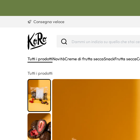
Vai al contenuto
Consegna veloce
Tutti i prodotti
Novità
Creme di frutta secca
Snack
Frutta secca
C
Tutti i prodotti