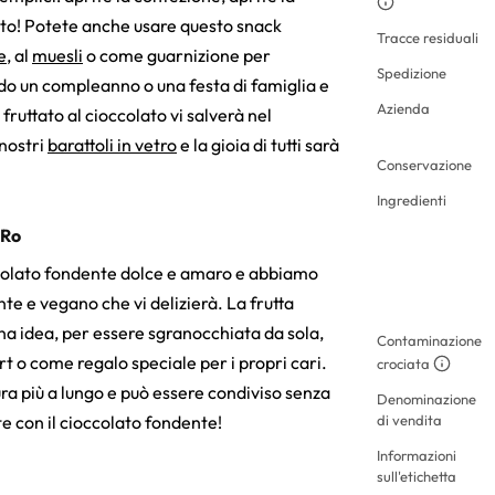
tito! Potete anche usare questo snack
Tracce residuali
e
, al
muesli
o come guarnizione per
Spedizione
ndo un compleanno o una festa di famiglia e
Azienda
ruttato al cioccolato vi salverà nel
nostri
barattoli in vetro
e la gioia di tutti sarà
Conservazione
Ingredienti
oRo
occolato fondente dolce e amaro e abbiamo
e e vegano che vi delizierà. La frutta
a idea, per essere sgranocchiata da sola,
Contaminazione
rt o come regalo speciale per i propri cari.
crociata
ura più a lungo e può essere condiviso senza
Denominazione
ate con il cioccolato fondente!
di vendita
Informazioni
sull'etichetta