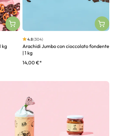
4.8
(304)
4.8
(3215)
1 kg
Arachidi Jumbo con cioccolato fondente
Fragole liof
| 1 kg
14,00 €*
26,00 €*
7