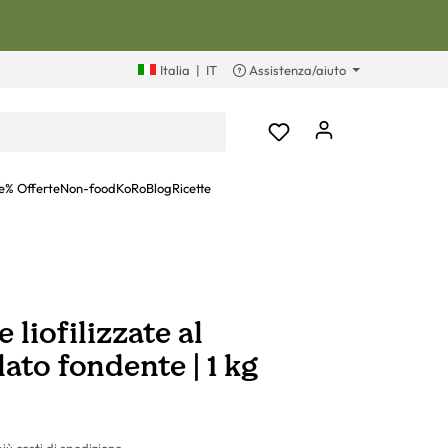
Italia
|
IT
Assistenza/aiuto
e
% Offerte
Non-food
KoRoBlog
Ricette
 liofilizzate al
lato fondente | 1 kg
più costi di spedizione