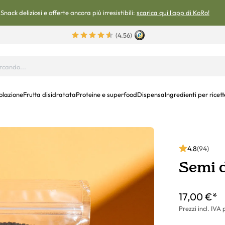
Snack deliziosi e offerte ancora più irresistibili:
scarica qui l'app di KoRo!
(4.56)
olazione
Frutta disidratata
Proteine e superfood
Dispensa
Ingredienti per ricett
4.8
(94)
Semi d
17,00 €*
Prezzi incl. IVA 