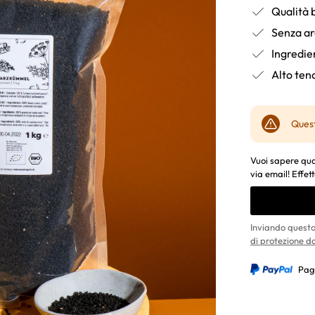
Qualità b
Senza ar
Ingredie
Alto teno
Quest
Vuoi sapere qua
via email! Effett
Inviando questo
di protezione da
Pag