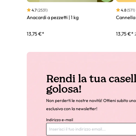
4.7
(2531)
4.8
(571)
Anacardi a pezzetti | 1 kg
Cannella 
13,75 €*
13,75 €*
Rendi la tua casel
golosa!
Non perderti le nostre novità! Ottieni subito uno
esclusiva con la newsletter!
Indirizzo e-mail