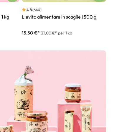
4.8
(644)
4.9
(324)
 1 kg
Lievito alimentare in scaglie | 500 g
Lenticchie r
15,50 €*
8,50 €*
31,00 €* per 1 kg
4,2