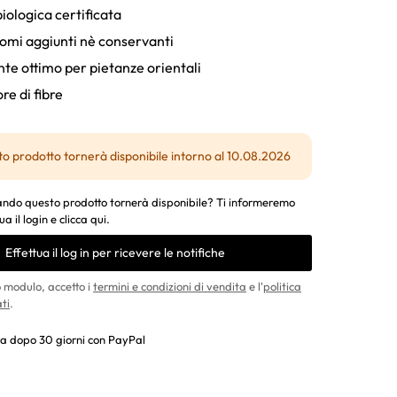
iologica certificata
omi aggiunti nè conservanti
nte ottimo per pietanze orientali
re di fibre
o prodotto tornerà disponibile intorno al 10.08.2026
ndo questo prodotto tornerà disponibile? Ti informeremo
ua il login e clicca qui.
Effettua il log in per ricevere le notifiche
 modulo, accetto i
termini e condizioni di vendita
e l'
politica
ti
.
a dopo 30 giorni con PayPal