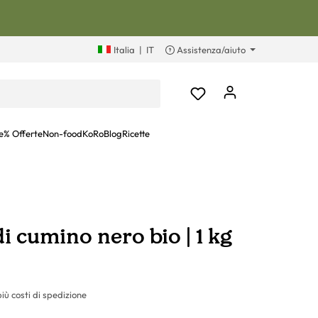
Italia
|
IT
Assistenza/aiuto
e
% Offerte
Non-food
KoRoBlog
Ricette
i cumino nero bio | 1 kg
più costi di spedizione