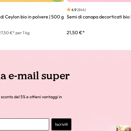
4.9
(844)
di Ceylon bio in polvere | 500 g
Semi di canapa decorticati bio |
21,50 €*
27,50 €* per 1 kg
la e-mail super
 sconto del 5% e ottieni vantaggi in
Iscriviti