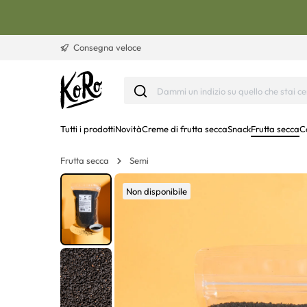
Vai al contenuto
Consegna veloce
Tutti i prodotti
Novità
Creme di frutta secca
Snack
Frutta secca
C
Frutta secca
Semi
Non disponibile