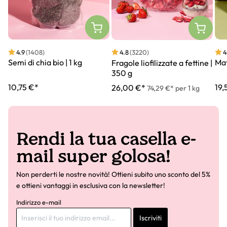
4.9
(1408)
4
4.8
(3220)
Semi di chia bio | 1 kg
Mat
Fragole liofilizzate a fettine |
350 g
10,75 €*
19,
26,00 €*
74,29 €* per 1 kg
Rendi la tua casella e-
mail super golosa!
Non perderti le nostre novità! Ottieni subito uno sconto del 5%
e ottieni vantaggi in esclusiva con la newsletter!
Indirizzo e-mail
Iscriviti