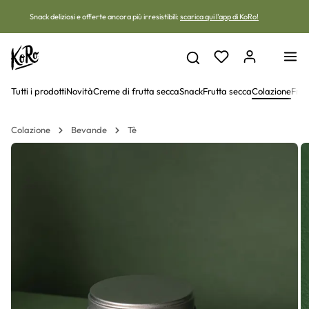
Vai al contenuto
Snack deliziosi e offerte ancora più irresistibili:
scarica qui l'app di KoRo!
Tutti i prodotti
Novità
Creme di frutta secca
Snack
Frutta secca
Colazione
Frut
Colazione
Bevande
Tè