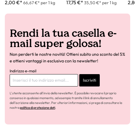
2,00 €*
17,75 €*
2,8
66,67 €* per 1 kg
35,50 €* per 1 kg
Rendi la tua casella e-
mail super golosa!
Non perderti le nostre novità! Ottieni subito uno sconto del 5%
e ottieni vantaggi in esclusiva con la newsletter!
Indirizzo e-mail
Iscriviti
L'utente acconsente all'invio della newsletter. È possibile revocare il proprio
consenso in qualsiasi momento, ad esempio tramite il link di annullamento
dell'iscrizione alla newsletter. Per ulteriori informazioni, si prega di consultare la
nostra
politica di protezione dati
.