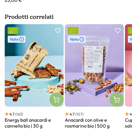
25,00 €*
Prodotti correlati
Slider prodotto
Nota
Nota
4.7
(163)
4.7
(107)
4
Energy ball anacardi e
Anacardi con olive e
Cup
cannella bio | 30 g
rosmarino bio | 500 g
sal