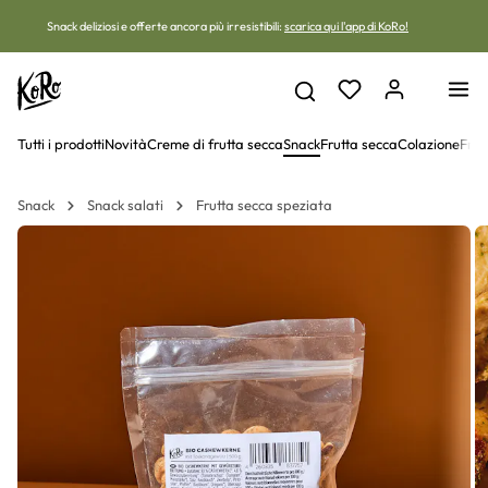
Vai al contenuto
Snack deliziosi e offerte ancora più irresistibili:
scarica qui l'app di KoRo!
Tutti i prodotti
Novità
Creme di frutta secca
Snack
Frutta secca
Colazione
Frut
Snack
Snack salati
Frutta secca speziata