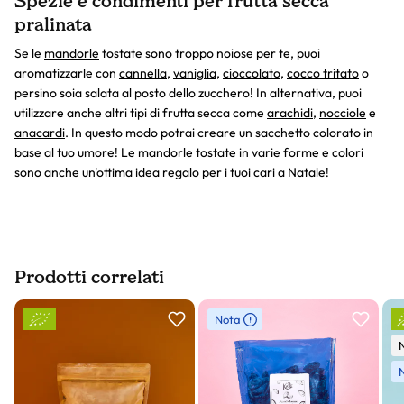
Spezie e condimenti per frutta secca
pralinata
Se le
mandorle
tostate sono troppo noiose per te, puoi
aromatizzarle con
cannella
,
vaniglia
,
cioccolato
,
cocco tritato
o
persino soia salata al posto dello zucchero! In alternativa, puoi
utilizzare anche altri tipi di frutta secca come
arachidi
,
nocciole
e
anacardi
. In questo modo potrai creare un sacchetto colorato in
base al tuo umore! Le mandorle tostate in varie forme e colori
sono anche un'ottima idea regalo per i tuoi cari a Natale!
Prodotti correlati
Slider prodotto
Nota
N