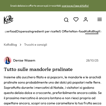
Vai al contenuto
Snack deliziosi e offerte ancora più irresistibili:
scarica qui l'app di KoRo!
 e superfood
Dispensa
Ingredienti per ricette
% Offerte
Non-food
KoRoBlog
Ricet
KoRoBlog
Trucchi e consigli
Denise Wasem
28/10/25
Tutto sulle mandorle pralinate
Insieme allo zucchero filato e ai popcorn, le mandorle e le arachidi
pralinate sono probabilmente uno dei dolci più popolari nelle fiere.
Soprattutto durante i mercatini di Natale, i visitatori si godono
questa delizia dolce e croccante, preferibilmente ancora calda. Se
il prossimo mercatino è ancora lontano e non riesci proprio ad
aspettare ancora, scopri ora come caramellare la tua frutta secca