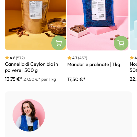
4.8
(572)
4
4.7
(457)
Cannella di Ceylon bio in
Noc
Mandorle pralinate | 1 kg
polvere | 500 g
50
13,75 €*
22
17,50 €*
27,50 €* per 1 kg