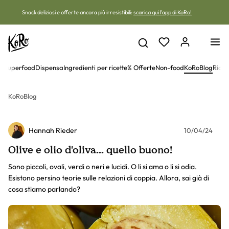
Vai al contenuto
Snack deliziosi e offerte ancora più irresistibili:
scarica qui l'app di KoRo!
 e superfood
Dispensa
Ingredienti per ricette
% Offerte
Non-food
KoRoBlog
Ricet
KoRoBlog
Hannah Rieder
10/04/24
Olive e olio d'oliva... quello buono!
Sono piccoli, ovali, verdi o neri e lucidi. O li si ama o li si odia.
Esistono persino teorie sulle relazioni di coppia. Allora, sai già di
cosa stiamo parlando?