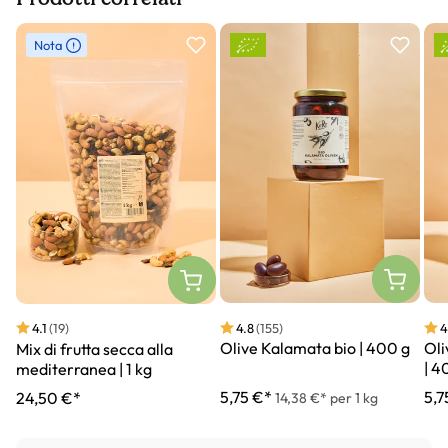
Slider prodotto
Nota
4.8
(155)
4
4.1
(19)
Olive Kalamata bio | 400 g
Oli
Mix di frutta secca alla
| 4
mediterranea | 1 kg
5,75 €*
5,7
24,50 €*
14,38 €* per 1 kg