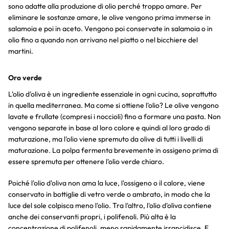
sono adatte alla produzione di olio perché troppo amare. Per
eliminare le sostanze amare, le olive vengono prima immerse in
salamoia e poi in aceto. Vengono poi conservate in salamoia o in
olio fino a quando non arrivano nel piatto o nel bicchiere del
martini.
Oro verde
L'olio d'oliva è un ingrediente essenziale in ogni cucina, soprattutto
in quella mediterranea. Ma come si ottiene l'olio? Le olive vengono
lavate e frullate (compresi i noccioli) fino a formare una pasta. Non
vengono separate in base al loro colore e quindi al loro grado di
maturazione, ma l'olio viene spremuto da olive di tutti i livelli di
maturazione. La polpa fermenta brevemente in ossigeno prima di
essere spremuta per ottenere l'olio verde chiaro.
Poiché l'olio d'oliva non ama la luce, l'ossigeno o il calore, viene
conservato in bottiglie di vetro verde o ambrato, in modo che la
luce del sole colpisca meno l'olio. Tra l'altro, l'olio d'oliva contiene
anche dei conservanti propri, i polifenoli. Più alta è la
concentrazione di polifenoli, meno rapidamente irrancidisce. E