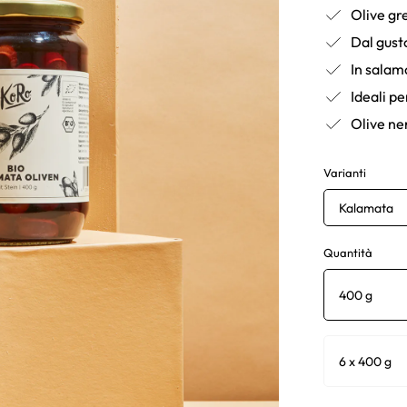
Olive gr
Dal gust
In salam
Ideali pe
Olive ne
Varianti
Kalamata
Quantità
400 g
6 x 400 g