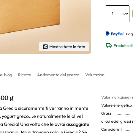
Anzahl
Pag
Prodotto di
Mostra tutte le foto
el blog
Ricette
Andamento del prezzo
Valutazioni
400 g
Valori nutrizionali
Valore energetico (
lla Grecia sicuramente ti verranno in mente
Grassi
, yogurt greco...e naturalmente le olive!
di cui acidi grassi 
a Grecia! Una volta che le avrai assaggiate
Carboidrati
ssaggio. Ma si trovano solo in Grecia? Se