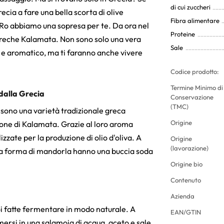
di cui zuccheri
ecia a fare una bella scorta di olive
Fibra alimentare
KoRo abbiamo una sopresa per te. Da ora nel
Proteine
 greche Kalamata. Non sono solo una vera
Sale
to e aromatico, ma ti faranno anche vivere
Codice prodotto:
Termine Minimo di
dalla Grecia
Conservazione
(TMC)
sono una varietà tradizionale greca
Origine
ione di Kalamata. Grazie al loro aroma
izzate per la produzione di olio d'oliva. A
Origine
(lavorazione)
ola a forma di mandorla hanno una buccia soda
Origine bio
Contenuto
Azienda
i fatte fermentare in modo naturale. A
EAN/GTIN
ersi in una salamoia di acqua, aceto e sale