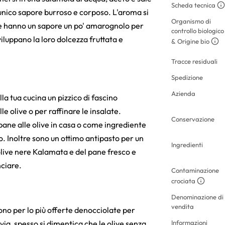
Scheda tecnica
 unico sapore burroso e corposo. L'aroma si
Organismo di
ive hanno un sapore un po' amarognolo per
controllo biologico
viluppano la loro dolcezza fruttata e
& Origine bio
Tracce residuali
Spedizione
Azienda
la tua cucina un pizzico di fascino
e olive o per raffinare le insalate.
Conservazione
pane alle olive in casa o come ingrediente
o. Inoltre sono un ottimo antipasto per un
Ingredienti
olive nere Kalamata e del pane fresco e
nciare.
Contaminazione
crociata
Denominazione di
vendita
gono per lo più offerte denocciolate per
avia, spesso si dimentica che le olive senza
Informazioni