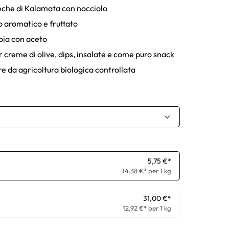
eche di Kalamata con nocciolo
o aromatico e fruttato
oia con aceto
r creme di olive, dips, insalate e come puro snack
re da agricoltura biologica controllata
5,75 €*
14,38 €* per 1 kg
31,00 €*
12,92 €* per 1 kg