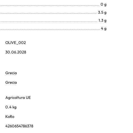
0 g
3.5 g
1.3 g
4 g
OLIVE_002
30.06.2028
Grecia
Grecia
Agricoltura UE
0.4 kg
KoRo
4260654786378