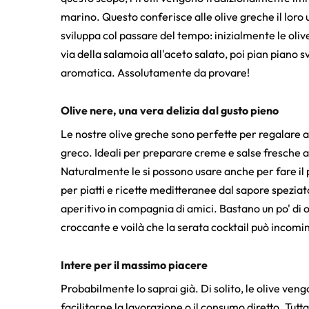
marino. Questo conferisce alle olive greche il loro
sviluppa col passare del tempo: inizialmente le ol
via della salamoia all'aceto salato, poi pian piano s
aromatica. Assolutamente da provare!
Olive nere, una vera delizia dal gusto pieno
Le nostre olive greche sono perfette per regalare al
greco. Ideali per preparare creme e salse fresche all
Naturalmente le si possono usare anche per fare il 
per piatti e ricette meditteranee dal sapore speziat
aperitivo in compagnia di amici. Bastano un po' di 
croccante e voilà che la serata cocktail può incomi
Intere per il massimo piacere
Probabilmente lo saprai già. Di solito, le olive ven
facilitarne la lavorazione o il consumo diretto. Tutt