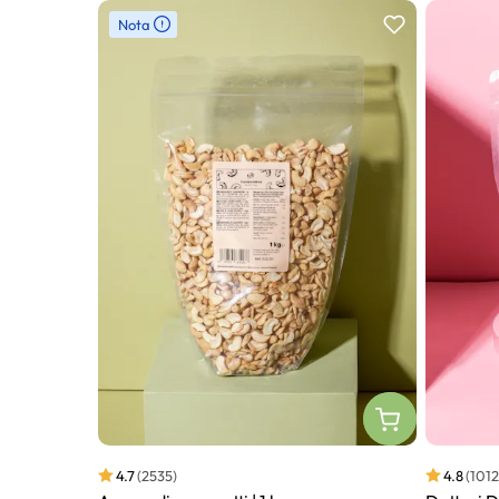
Slider prodotto
Nota
4.7
(2535)
4.8
(1012