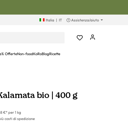
Italia
|
IT
Assistenza/aiuto
e
% Offerte
Non-food
KoRoBlog
Ricette
Kalamata bio | 400 g
38 €* per 1 kg
più costi di spedizione