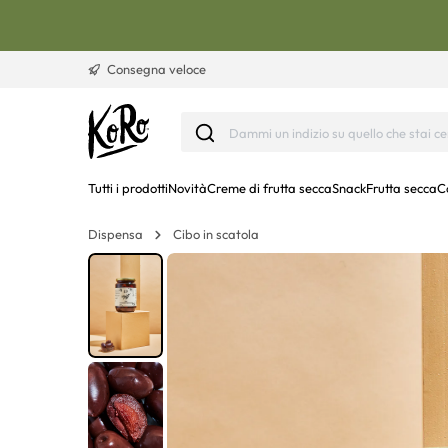
Vai al contenuto
Consegna veloce
Tutti i prodotti
Novità
Creme di frutta secca
Snack
Frutta secca
C
Dispensa
Cibo in scatola