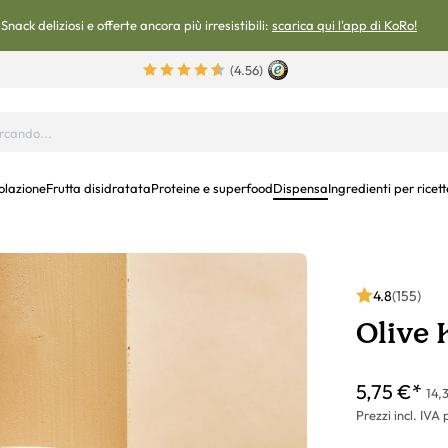
Snack deliziosi e offerte ancora più irresistibili:
scarica qui l'app di KoRo!
(4.56)
olazione
Frutta disidratata
Proteine e superfood
Dispensa
Ingredienti per ricett
4.8
(155)
Olive 
5,75 €*
14,
Prezzi incl. IVA 