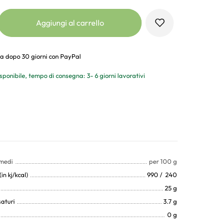
Aggiungi al carrello
a dopo 30 giorni con PayPal
sponibile, tempo di consegna: 3- 6 giorni lavorativi
 medi
per 100 g
in kj/kcal)
990 / 240
25 g
saturi
3.7 g
0 g