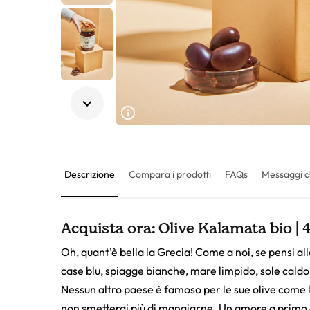
Descrizione
Compara i prodotti
FAQs
Messaggi d
Acquista ora: Olive Kalamata bio | 
Oh, quant'è bella la Grecia! Come a noi, se pensi a
case blu, spiagge bianche, mare limpido, sole caldo
Nessun altro paese è famoso per le sue olive come l
non smetterai più di mangiarne. Un amore a primo a