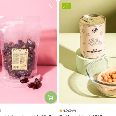
)
4.9
(349)