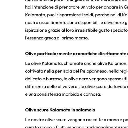
hai intenzione di prenotare un volo per andare in Gr
Kalamata, puoi risparmiare i soldi, perché noi di 
nostro assortimento sono disponibili le olive nere
ispirazione grazie al loro irresistibile gusto spezia
l'essenza greca al primo morso.
Olive particolarmente aromatiche direttamente 
Le olive Kalamata, chiamate anche olive Kalamon, 
coltivata nella penisola del Peloponneso, nella reg
delicato e burroso, le olive nere vengono spesso util
differenza delle olive verdi, le olive scure da tav
e una consistenza morbida e carnosa.
Olive scure Kalamata in salamoia
Le nostre olive scure vengono raccolte a mano e po
questo scopo, i frutti vengono tradizionalmente imm