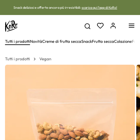
Vai al contenuto
Snack deliziosi e offerte ancora più irresistibili:
scarica qui l'app di KoRo!
Tutti i prodotti
Novità
Creme di frutta secca
Snack
Frutta secca
Colazione
Frut
Tutti i prodotti
Vegan