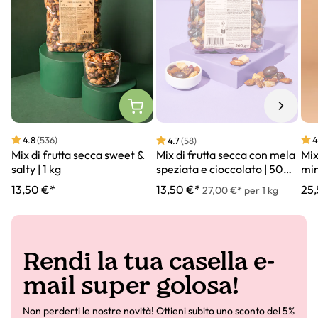
4.8
(536)
4
4.7
(58)
Mix di frutta secca sweet &
Mix
Mix di frutta secca con mela
salty | 1 kg
mirt
speziata e cioccolato | 500
g
13,50 €*
25
13,50 €*
27,00 €* per 1 kg
Rendi la tua casella e-
mail super golosa!
Non perderti le nostre novità! Ottieni subito uno sconto del 5%