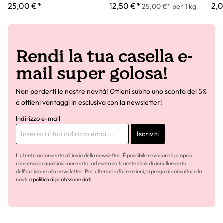
25,00 €*
12,50 €*
2,
25,00 €* per 1 kg
Rendi la tua casella e-
mail super golosa!
Non perderti le nostre novità! Ottieni subito uno sconto del 5%
e ottieni vantaggi in esclusiva con la newsletter!
Indirizzo e-mail
Iscriviti
L'utente acconsente all'invio della newsletter. È possibile revocare il proprio
consenso in qualsiasi momento, ad esempio tramite il link di annullamento
dell'iscrizione alla newsletter. Per ulteriori informazioni, si prega di consultare la
nostra
politica di protezione dati
.