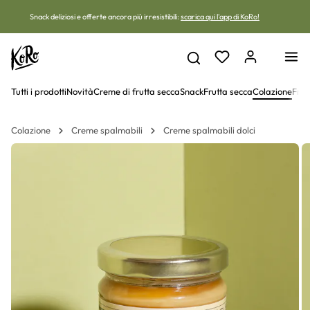
Vai al contenuto
Snack deliziosi e offerte ancora più irresistibili:
scarica qui l'app di KoRo!
Tutti i prodotti
Novità
Creme di frutta secca
Snack
Frutta secca
Colazione
Frut
Colazione
Creme spalmabili
Creme spalmabili dolci