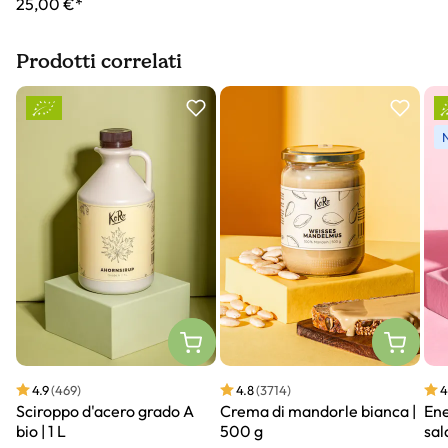
25,00 €*
Prodotti correlati
Slider prodotto
4.9
(469)
4.8
(3714)
4
Sciroppo d'acero grado A
Crema di mandorle bianca |
Ene
bio | 1 L
500 g
sal