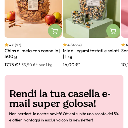
4.8
(97)
4.8
(664)
4
Chips di mela con cannella |
Mix di legumi tostati e salati
Sem
500 g
| 1 kg
17,75 €*
16,00 €*
10,
35,50 €* per 1 kg
Rendi la tua casella e-
mail super golosa!
Non perderti le nostre novità! Ottieni subito uno sconto del 5%
e ottieni vantaggi in esclusiva con la newsletter!