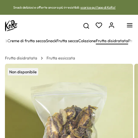
Vai al contenuto
Snack deliziosi e offerte ancora più irresistibili:
scarica qui l'app di KoRo!
vità
Creme di frutta secca
Snack
Frutta secca
Colazione
Frutta disidratata
Prote
Frutta disidratata
Frutta essiccata
Non disponibile