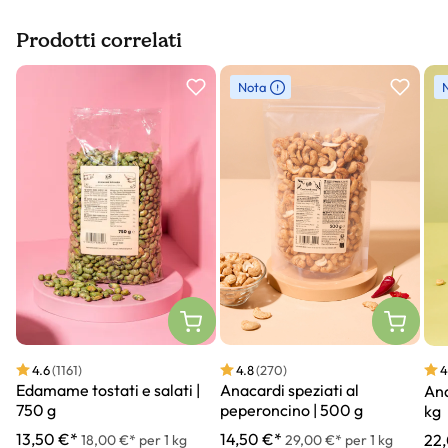
Prodotti correlati
Slider prodotto
Nota
4.6
(1161)
4.8
(270)
4
Edamame tostati e salati |
Anacardi speziati al
Ana
750 g
peperoncino | 500 g
kg
13,50 €*
14,50 €*
22
18,00 €* per 1 kg
29,00 €* per 1 kg