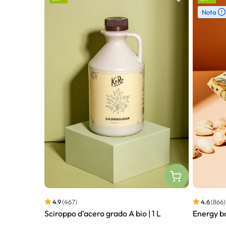
Nota
4.9
(467)
4.6
(866)
Sciroppo d'acero grado A bio | 1 L
Energy ba