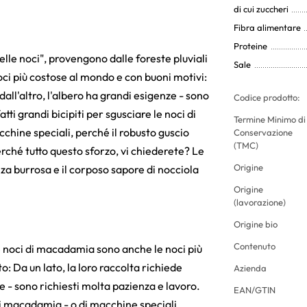
di cui zuccheri
Fibra alimentare
Proteine
le noci", provengono dalle foreste pluviali
Sale
ci più costose al mondo e con buoni motivi:
dall'altro, l'albero ha grandi esigenze - sono
Codice prodotto:
ti grandi bicipiti per sgusciare le noci di
Termine Minimo di
hine speciali, perché il robusto guscio
Conservazione
(TMC)
rché tutto questo sforzo, vi chiederete? Le
Origine
za burrosa e il corposo sapore di nocciola
Origine
(lavorazione)
Origine bio
Contenuto
 noci di macadamia sono anche le noci più
: Da un lato, la loro raccolta richiede
Azienda
ze - sono richiesti molta pazienza e lavoro.
EAN/GTIN
 di macadamia - o di macchine speciali,