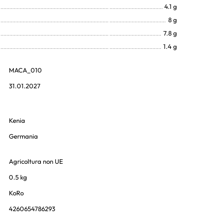
4.1 g
8 g
7.8 g
1.4 g
MACA_010
31.01.2027
Kenia
Germania
Agricoltura non UE
0.5 kg
KoRo
4260654786293