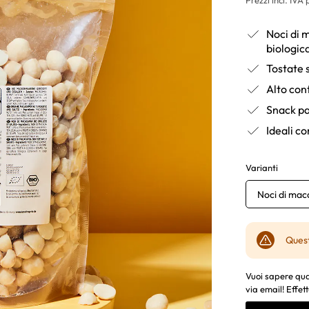
Noci di 
biologic
Tostate 
Alto con
Snack pa
Ideali c
Varianti
Noci di ma
Quest
Vuoi sapere qua
via email! Effett