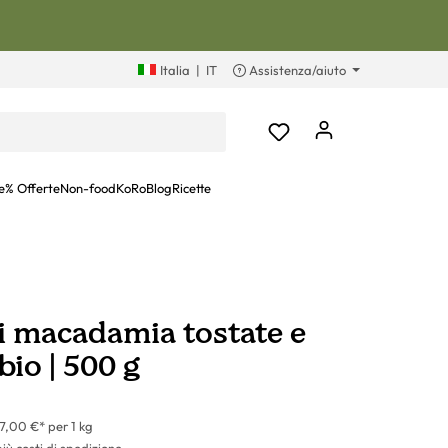
Italia
|
IT
Assistenza/aiuto
e
% Offerte
Non-food
KoRoBlog
Ricette
i macadamia tostate e
bio | 500 g
7,00 €* per 1 kg
più costi di spedizione