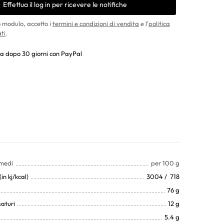
Effettua il log in per ricevere le notifiche
 modulo, accetto i
termini e condizioni di vendita
e l'
politica
ti
.
a dopo 30 giorni con PayPal
 medi
per 100 g
in kj/kcal)
3004 / 718
76 g
saturi
12 g
5.4 g