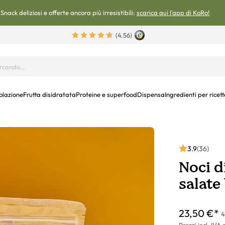
Snack deliziosi e offerte ancora più irresistibili:
scarica qui l'app di KoRo!
(4.56)
olazione
Frutta disidratata
Proteine e superfood
Dispensa
Ingredienti per ricett
3.9
(36)
Noci d
salate 
23,50 €*
4
Prezzi incl. IVA 