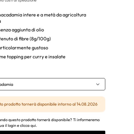
macadamia intere e a metà da agricoltura
a
senza aggiunta di olio
tenuto di fibre (8g/100g)
rticolarmente gustoso
ome topping per curry e insalate
cadamia
o prodotto tornerà disponibile intorno al 14.08.2026
ndo questo prodotto tornerà disponibile? Ti informeremo
ua il login e clicca qui.