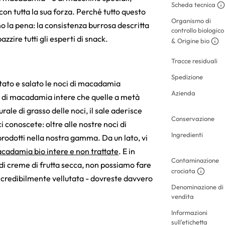
Scheda tecnica
on tutta la sua forza. Perché tutto questo
Organismo di
o la pena: la consistenza burrosa descritta
controllo biologico
zzire tutti gli esperti di snack.
& Origine bio
Tracce residuali
Spedizione
tato e salato le noci di macadamia
Azienda
oci di macadamia intere che quelle a metà
ale di grasso delle noci, il sale aderisce
Conservazione
 conoscete: oltre alle nostre noci di
Ingredienti
rodotti nella nostra gamma. Da un lato, vi
acadamia bio intere e non trattate
. E in
Contaminazione
i creme di frutta secca, non possiamo fare
crociata
credibilmente vellutata - dovreste davvero
Denominazione di
vendita
Informazioni
sull'etichetta