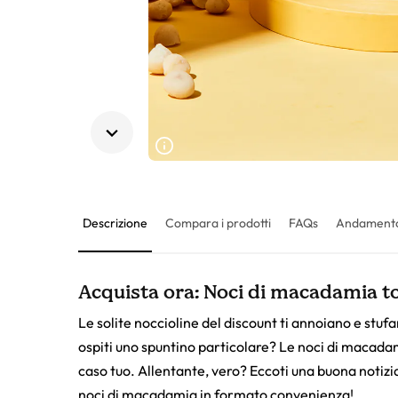
Descrizione
Compara i prodotti
FAQs
Andamento
Acquista ora: Noci di macadamia tos
Le solite noccioline del discount ti annoiano e stufan
ospiti uno spuntino particolare? Le noci di macadam
caso tuo. Allentante, vero? Eccoti una buona notizi
noci di macadamia in formato convenienza!