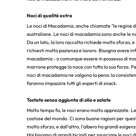
Noci di qualità extra
Le noci di Macadamia, anche chiamate "le regine del
australiane. Le noci di macadamia sono anche le no
Da un lato, la loro raccolta richiede molto sforzo, e 
richiesti molta pazienza e lavoro. Bisogna avere infat
macadamia - o comunque essere in possesso di macc
marrone protegge la noce con tutta la sua forza. Pe
noci di macadamia ne valgono la pena: la consisten
faranno impazzire tutti gli esperti di snack.
Tostate senza aggiunta di olio e salate
Molto tempo fa, le noci erano molto apprezzate. Le
costose del mondo. Ci sono buone ragioni per questo
molto sforzo, e dall'altro, l'albero ha grandi esigen
Hai bisogno di grandi bicipiti per sgusciare le noci