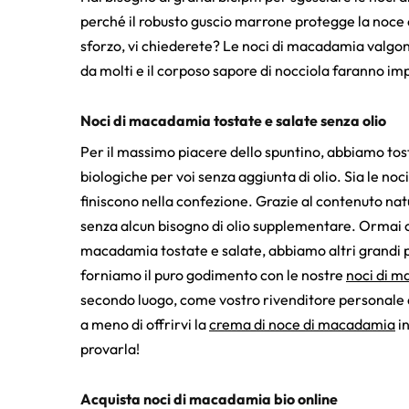
perché il robusto guscio marrone protegge la noce c
sforzo, vi chiederete? Le noci di macadamia valgon
da molti e il corposo sapore di nocciola faranno impa
Noci di macadamia tostate e salate senza olio
Per il massimo piacere dello spuntino, abbiamo tos
biologiche per voi senza aggiunta di olio. Sia le n
finiscono nella confezione. Grazie al contenuto natur
senza alcun bisogno di olio supplementare. Ormai ci
macadamia tostate e salate, abbiamo altri grandi p
forniamo il puro godimento con le nostre
noci di m
secondo luogo, come vostro rivenditore personale d
a meno di offrirvi la
crema di noce di macadamia
in
provarla!
Acquista noci di macadamia bio online