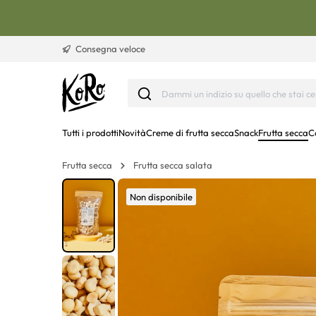
Vai al contenuto
Consegna veloce
Tutti i prodotti
Novità
Creme di frutta secca
Snack
Frutta secca
C
Frutta secca
Frutta secca salata
Non disponibile