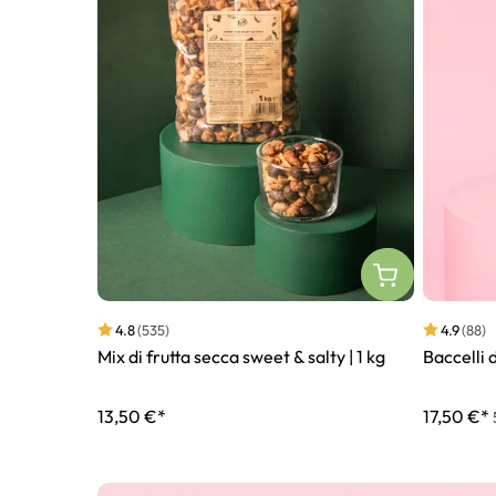
4.8
(535)
4.9
(88)
Mix di frutta secca sweet & salty | 1 kg
Baccelli 
13,50 €*
17,50 €*