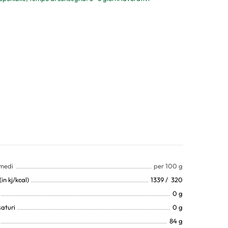
 medi
per 100 g
in kj/kcal)
1339 / 320
0 g
saturi
0 g
84 g