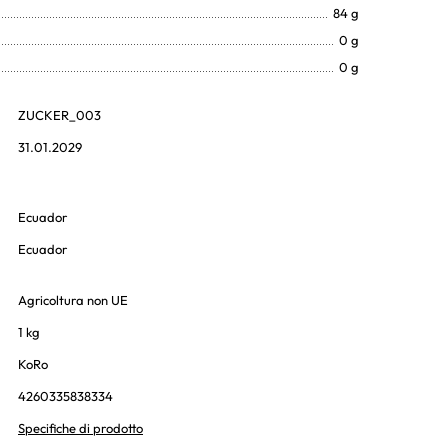
84 g
0 g
0 g
ZUCKER_003
31.01.2029
Ecuador
Ecuador
Agricoltura non UE
1 kg
KoRo
4260335838334
Specifiche di prodotto