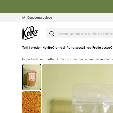
Vai al contenuto
Consegna veloce
Tutti i prodotti
Novità
Creme di frutta secca
Snack
Frutta secca
C
Ingredienti per ricette
Sciroppi e alternative allo zucchero