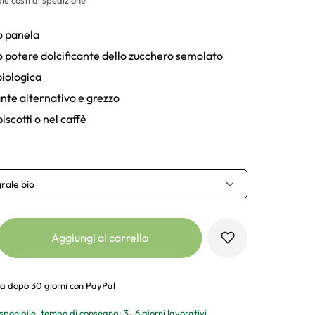
o panela
o potere dolcificante dello zucchero semolato
biologica
ante alternativo e grezzo
biscotti o nel caffè
rale bio
Aggiungi al carrello
a dopo 30 giorni con PayPal
sponibile, tempo di consegna: 3- 6 giorni lavorativi