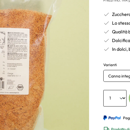
Zuccher
Lo stess
Qualità 
Dolcific
In dolci, 
Varianti
Canna integ
Anzahl
Pag
Prodotto di