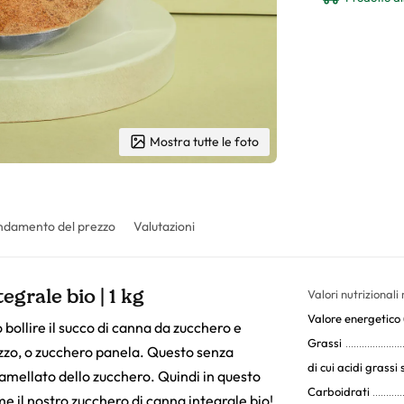
Mostra tutte le foto
ndamento del prezzo
Valutazioni
grale bio | 1 kg
Valori nutrizionali
Valore energetico (
ollire il succo di canna da zucchero e
Grassi
ezzo, o zucchero panela. Questo senza
di cui acidi grassi 
ramellato dello zucchero. Quindi in questo
Carboidrati
e il nostro zucchero di canna integrale bio!