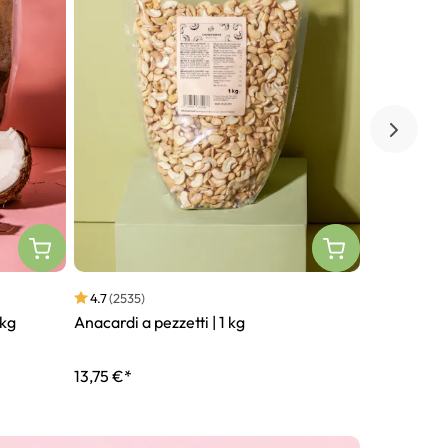
4.7
(2535)
4.9
(139)
 kg
Anacardi a pezzetti | 1 kg
Mandorle r
fondente | 
13,75 €*
20,50 €*