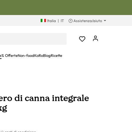
Italia
|
IT
Assistenza/aiuto
e
% Offerte
Non-food
KoRoBlog
Ricette
ro di canna integrale
 kg
più costi di spedizione