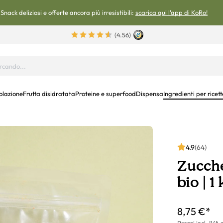
Snack deliziosi e offerte ancora più irresistibili:
scarica qui l'app di KoRo!
(4.56)
olazione
Frutta disidratata
Proteine e superfood
Dispensa
Ingredienti per ricett
4.9
(64)
Zucche
bio | 1
8,75 €*
Prezzi incl. IVA 