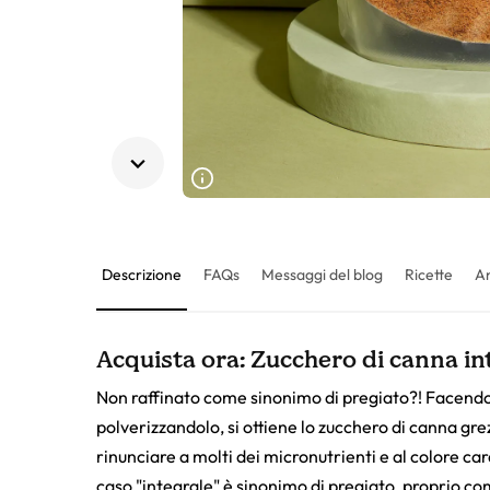
Descrizione
FAQs
Messaggi del blog
Ricette
A
Acquista ora: Zucchero di canna inte
Non raffinato come sinonimo di pregiato?! Facendo b
polverizzandolo, si ottiene lo zucchero di canna gr
rinunciare a molti dei micronutrienti e al colore ca
caso "integrale" è sinonimo di pregiato, proprio com