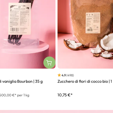
4.9
(498)
di vaniglia Bourbon | 35 g
Zucchero di fiori di cocco bio | 1
10,75 €*
500,00 €* per 1 kg