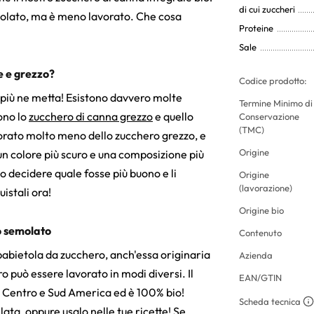
di cui zuccheri
molato, ma è meno lavorato. Che cosa
Proteine
Sale
e e grezzo?
Codice prodotto:
 più ne metta! Esistono davvero molte
Termine Minimo di
sono lo
zucchero di canna grezzo
e quello
Conservazione
(TMC)
vorato molto meno dello zucchero grezzo, e
Origine
un colore più scuro e una composizione più
decidere quale fosse più buono e li
Origine
(lavorazione)
istali ora!
Origine bio
o semolato
Contenuto
rbabietola da zucchero, anch'essa originaria
Azienda
o può essere lavorato in modi diversi. Il
EAN/GTIN
l Centro e Sud America ed è 100% bio!
Scheda tecnica
ata, oppure usalo nelle tue ricette! Se