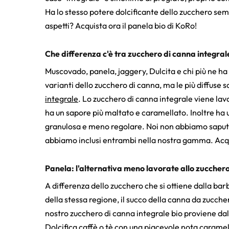
Ha lo stesso potere dolcificante dello zucchero se
aspetti? Acquista ora il panela bio di KoRo!
Che differenza c'è tra zucchero di canna integral
Muscovado, panela, jaggery, Dulcita e chi più ne ha
varianti dello zucchero di canna, ma le più diffuse 
integrale
. Lo zucchero di canna integrale viene la
ha un sapore più maltato e caramellato. Inoltre ha 
granulosa e meno regolare. Noi non abbiamo saputo 
abbiamo inclusi entrambi nella nostra gamma. Acqu
Panela: l'alternativa meno lavorate allo zuccher
A differenza dello zucchero che si ottiene dalla ba
della stessa regione, il succo della canna da zuccher
nostro zucchero di canna integrale bio proviene da
Dolcifica caffè o tè con una piacevole nota caramell