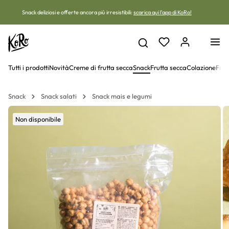
Vai al contenuto
Snack deliziosi e offerte ancora più irresistibili:
scarica qui l'app di KoRo!
Tutti i prodotti
Novità
Creme di frutta secca
Snack
Frutta secca
Colazione
Frut
Snack
Snack salati
Snack mais e legumi
Non disponibile