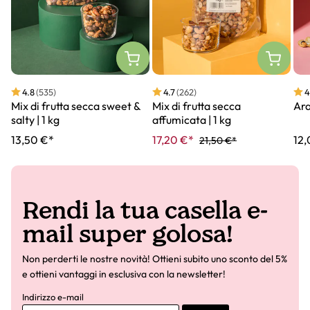
4.8
(535)
4.7
(262)
4
Mix di frutta secca sweet &
Mix di frutta secca
Ara
salty | 1 kg
affumicata | 1 kg
13,50 €*
17,20 €*
12,
21,50 €*
Rendi la tua casella e-
mail super golosa!
Non perderti le nostre novità! Ottieni subito uno sconto del 5%
e ottieni vantaggi in esclusiva con la newsletter!
Indirizzo e-mail