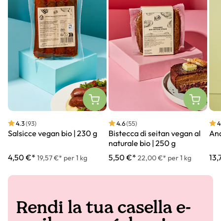
4.3
(93)
4.6
(55)
4
Salsicce vegan bio | 230 g
Bistecca di seitan vegan al
Ana
naturale bio | 250 g
4,50 €*
5,50 €*
13,
19,57 €* per 1 kg
22,00 €* per 1 kg
Rendi la tua casella e-