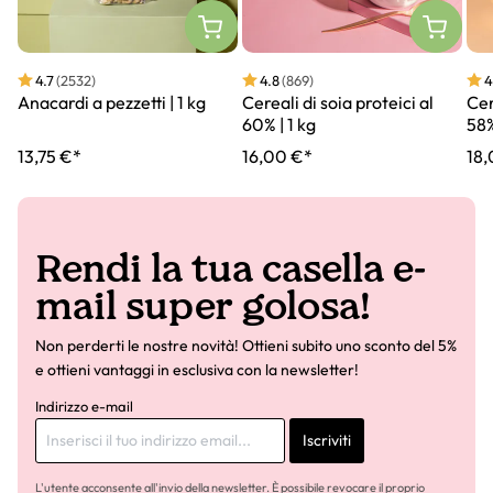
4.7
(2532)
4.8
(869)
4
Anacardi a pezzetti | 1 kg
Cereali di soia proteici al
Cer
60% | 1 kg
58%
13,75 €*
16,00 €*
18,
Rendi la tua casella e-
mail super golosa!
Non perderti le nostre novità! Ottieni subito uno sconto del 5%
e ottieni vantaggi in esclusiva con la newsletter!
Indirizzo e-mail
Iscriviti
L'utente acconsente all'invio della newsletter. È possibile revocare il proprio