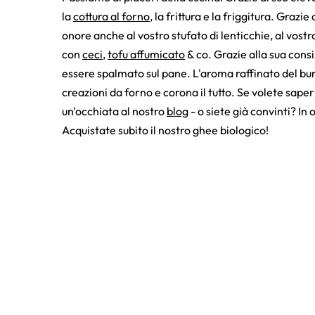
la
cottura al forno
, la frittura e la friggitura. Grazi
onore anche al vostro stufato di lenticchie, al vostr
con
ceci
,
tofu affumicato
& co. Grazie alla sua cons
essere spalmato sul pane. L'aroma raffinato del bur
creazioni da forno e corona il tutto. Se volete sapern
un'occhiata al nostro
blog
- o siete già convinti? In 
Acquistate subito il nostro ghee biologico!