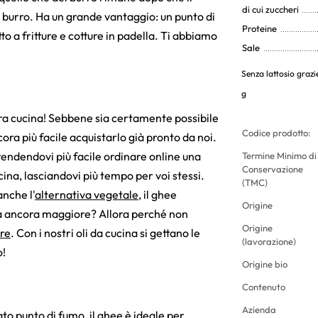
di cui zuccheri
al burro. Ha un grande vantaggio: un punto di
Proteine
o a fritture e cotture in padella. Ti abbiamo
Sale
Senza lattosio grazie
g
stra cucina! Sebbene sia certamente possibile
Codice prodotto:
ncora più facile acquistarlo già pronto da noi.
 rendendovi più facile ordinare online una
Termine Minimo di
Conservazione
ucina, lasciandovi più tempo per voi stessi.
(TMC)
anche l'
alternativa vegetale
, il ghee
Origine
ietà ancora maggiore? Allora perché non
Origine
ere
. Con i nostri oli da cucina si gettano le
(lavorazione)
o!
Origine bio
Contenuto
Azienda
ato punto di fumo, il ghee è ideale per