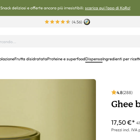
Snack deliziosi e offerte ancora più irresistibili:
scarica qui l'app di KoRo!
(4.56)
olazione
Frutta disidratata
Proteine e superfood
Dispensa
Ingredienti per ricett
4.8
(288)
Ghee b
17,50 €*
41
Prezzi incl. IVA 