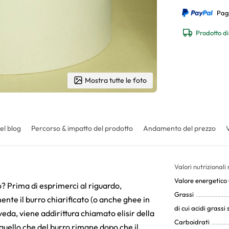
Pag
Prodotto di
Mostra tutte le foto
el blog
Percorso & impatto del prodotto
Andamento del prezzo
Valori nutrizionali
Valore energetico (
ro? Prima di esprimerci al riguardo,
Grassi
ente il burro chiarificato (o anche ghee in
di cui acidi grassi 
veda, viene addirittura chiamato elisir della
Carboidrati
oè quello che del burro rimane dopo che il