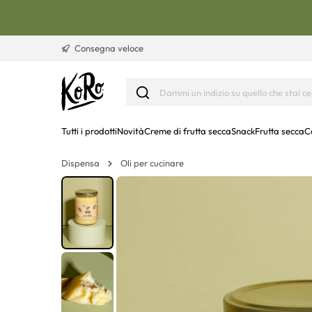
Vai al contenuto
Consegna veloce
Tutti i prodotti
Novità
Creme di frutta secca
Snack
Frutta secca
C
Dispensa
Oli per cucinare