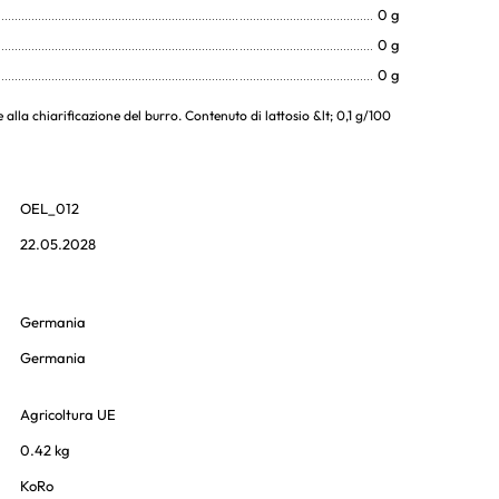
0 g
0 g
0 g
 alla chiarificazione del burro. Contenuto di lattosio &lt; 0,1 g/100
OEL_012
22.05.2028
Germania
Germania
Agricoltura UE
0.42 kg
KoRo