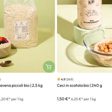
)
4.9
(349)
avena piccoli bio | 2,5 kg
Ceci in scatola bio | 240 g
1,50 €*
,20 €* per 1 kg
6,25 €* per 1 kg