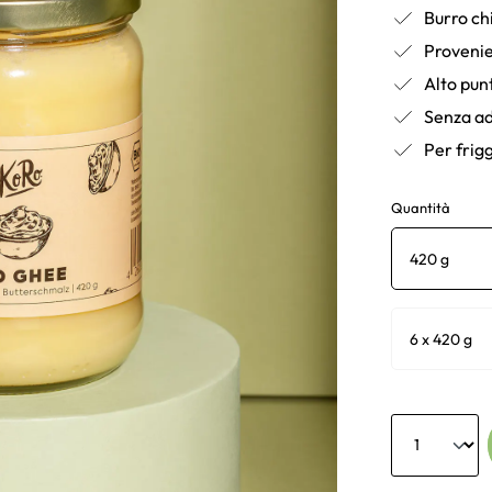
Burro chi
Proveni
Alto pun
Senza ad
Per frig
Quantità
420 g
6 x 420 g
Anzahl