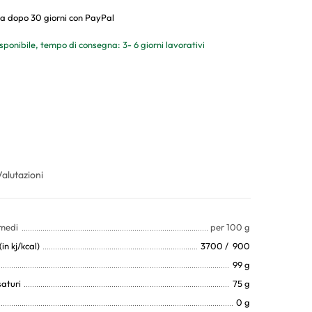
a dopo 30 giorni con PayPal
sponibile, tempo di consegna: 3- 6 giorni lavorativi
Valutazioni
 medi
per 100 g
in kj/kcal)
3700 / 900
99 g
saturi
75 g
0 g