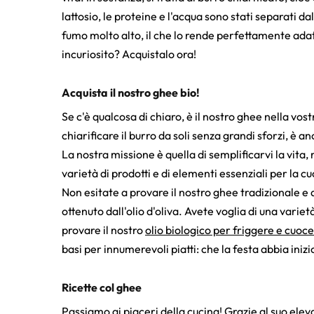
lattosio, le proteine e l'acqua sono stati separati d
fumo molto alto, il che lo rende perfettamente adatt
incuriosito? Acquistalo ora!
Acquista il nostro ghee bio!
Se c'è qualcosa di chiaro, è il nostro ghee nella vo
chiarificare il burro da soli senza grandi sforzi, è a
La nostra missione è quella di semplificarvi la vita,
varietà di prodotti e di elementi essenziali per la c
Non esitate a provare il nostro ghee tradizionale e 
ottenuto dall'olio d'oliva. Avete voglia di una var
provare il nostro
olio biologico per friggere e cuoc
basi per innumerevoli piatti: che la festa abbia inizi
Ricette col ghee
Passiamo ai piaceri della cucina! Grazie al suo elev