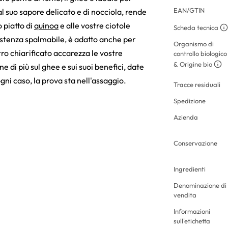
EAN/GTIN
e al suo sapore delicato e di nocciola, rende
o piatto di
quinoa
e alle vostre ciotole
Scheda tecnica
istenza spalmabile, è adatto anche per
Organismo di
ro chiarificato accarezza le vostre
controllo biologico
& Origine bio
e di più sul ghee e sui suoi benefici, date
ogni caso, la prova sta nell'assaggio.
Tracce residuali
Spedizione
Azienda
Conservazione
Ingredienti
Denominazione di
vendita
Informazioni
sull'etichetta