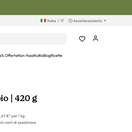
Italia
|
IT
Assistenza/aiuto
e
% Offerte
Non-food
KoRoBlog
Ricette
io | 420 g
,67 €* per 1 kg
più costi di spedizione