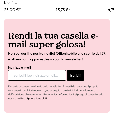
bio | 1 L
25,00 €*
13,75 €*
4,7
Rendi la tua casella e-
mail super golosa!
Non perderti le nostre novità! Ottieni subito uno sconto del 5%
e ottieni vantaggi in esclusiva con la newsletter!
Indirizzo e-mail
Iscriviti
L'utente acconsente all'invio della newsletter. È possibile revocare il proprio
consenso in qualsiasi momento, ad esempio tramite il link di annullamento
dell'iscrizione alla newsletter. Per ulteriori informazioni, si prega di consultare la
nostra
politica di protezione dati
.