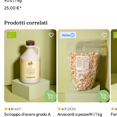
90% | 1 kg
25,00 €*
Prodotti correlati
Slider prodotto
Nota
4.9
(467)
4.7
(2532)
4
Sciroppo d'acero grado A
Anacardi a pezzetti | 1 kg
Far